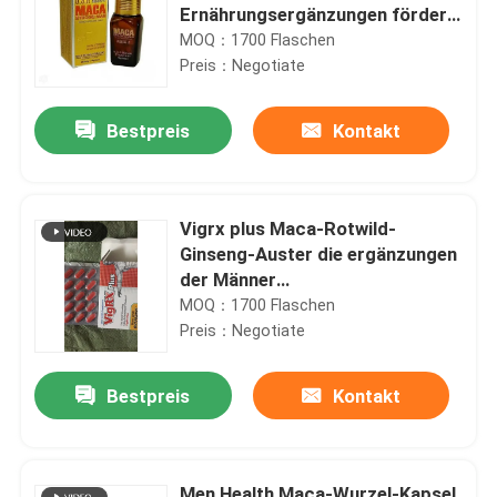
Ernährungsergänzungen fördert
Prostatagesundheits-Tablet
MOQ：1700 Flaschen
Preis：Negotiate
Bestpreis
Kontakt
Vigrx plus Maca-Rotwild-
Ginseng-Auster die ergänzungen
der Männer
Ernährungsschneidet
MOQ：1700 Flaschen
persönliche Gesundheitswesen-
Preis：Negotiate
Produkte
Bestpreis
Kontakt
Men Health Maca-Wurzel-Kapsel,