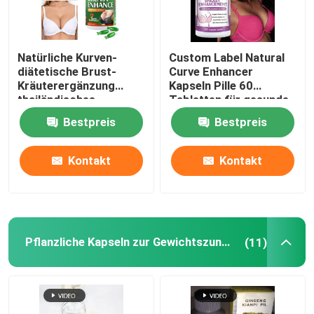
Natürliche Kurven-
Custom Label Natural
diätetische Brust-
Curve Enhancer
Kräuterergänzung
Kapseln Pille 60
thailändisches
Tabletten für gesunde
Pueraria-Pulver
Frauen
Bestpreis
Bestpreis
Kontakt
Kontakt
Pflanzliche Kapseln zur Gewichtszunahme
(11)