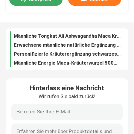
Männliche Tongkat Ali Ashwagandha Maca Kräuterergänzungstablette
Erwachsene männliche natürliche Ergänzung Tribulus-Schwarz-Energie Maca
Über uns
Personifizierte Kräuterergänzung schwarzes Ginseng Maca für Hinterteile
Männliche Energie Maca-Kräuterwurzel 500mg kapselt Tribulus Maca-Ergänzung ein
Private Label Maca Kräuterergänzung Ginseng Tribulus Maca Kapsel
Fabrik-Ausflug
ERGÄNZUNGS-Hersteller GMP des Maca Soem-Männer bescheinigte Kräuter
Extra starke Ginseng-Maca-Tribulus-Terrestris-Extrakt-Kapseln 1500 mg
Qualitätskontrolle
Bio-Kräuter-Maca-Pulver-Ergänzungsmittel, Ginseng-Tabletten, 500 mg
Kundenspezifisches Maxman Maca-Kräuterergänzungsmittel, Maca-Wurzel-500-mg-Kapseln
Treten Sie mit uns in Verbindung
Natürliche pflanzliche schwarze Maca-Wurzelkapseln für Kurven
Hinterlass eine Nachricht
ERGÄNZUNGS-Soems 500 männliche Verbesserung Maca Kräutermg
Fordern Sie ein Zitat
Wir rufen Sie bald zurück!
Maßgeschneiderte Nahrungsergänzungsmittel OEM Extreme Maca-Kapseln
Kräuterergänzungs-Kapseln Wurzel 5000mg Maca für die Mann-Energie-Förderung
Mann-Kräuterergänzungen
Maxman Power Maca Kräuterergänzungsmittel, Himalaya-Maca-Wurzelkapsel
HACCP bestätigte natürliche diätetische Kräuterergänzung 500mg einkapselt Soem
Kräuterergänzung Maca