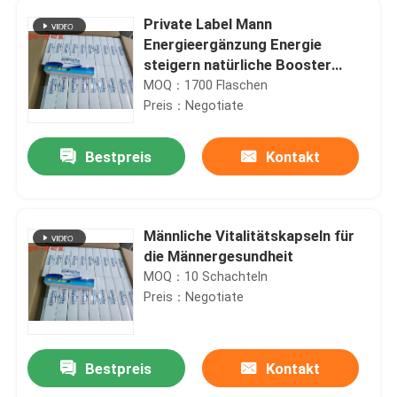
Private Label Mann
Energieergänzung Energie
steigern natürliche Booster
starke Maca-Wurzel Pillen Maca-
MOQ：1700 Flaschen
Kapseln
Preis：Negotiate
Bestpreis
Kontakt
Männliche Vitalitätskapseln für
die Männergesundheit
MOQ：10 Schachteln
Preis：Negotiate
Bestpreis
Kontakt