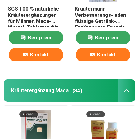
SGS 100 % natürliche
Kräutermann-
Schlaf, der Ergänzungen erhöht
Kräuterergänzungen
Verbesserungs-laden
für Männer, Maca-
flüssige Getränk-
Wurzel-Tabletten für
Ergänzungen Energie-
die Gesundheit des
stark Stahl auf
Leber-Schutz-Ergänzung
Bestpreis
Bestpreis
Menschen
Kontakt
Kontakt
Kräuterergänzung Maca
(84)