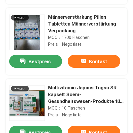
Männerverstärkung Pillen
Tabletten Männerverstärkung
Verpackung
MOQ：1700 Flaschen
Preis：Negotiate
Bestpreis
Kontakt
Multivitamin Japans Tngsu SR
Haus
kapselt Soem-
Gesundheitswesen-Produkte für
der Körper-Gesundheit der
MOQ：10 Flaschen
Produkte
Männer ein
Preis：Negotiate
Videos
Bestpreis
Kontakt