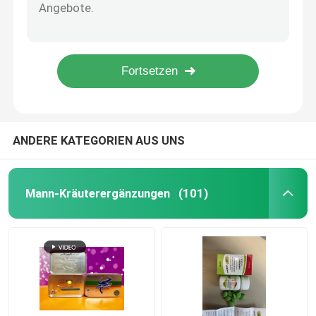
Bio-Energie-Booster mit männlichem Faktor für ihn, 60 Tabletten
Maßgeschneiderte vegane Maca-Kräuterergänzungskapsel 1000 mg für Männer
Die Kräuterergänzungen der Frauen
Organische Mann-Kräuterergänzungs-Süßigkeits-Tablet-Ergiebigkeits-Verstärker ODM
ERGÄNZUNGS-Ginseng-Pillen-Mann-Energie-Kapsel Funktionsstörung Maca Kräuter
Brust-Kräuterergänzung
GMP bestätigte die Ergiebigkeit der Männer ergänzt männliche Verbesserungs-Kapseln Maca
Pflanzliche Kapseln zur Gewichtszunahme
ANDERE KATEGORIEN AUS UNS
Kräutergewichtsverlust-Kapsel
Mann-Kräuterergänzungen
(101)
Weibliche Verbesserung Gummies
Kollagen, das Kapsel weiß wird
Biotin-Vitamin Gummies