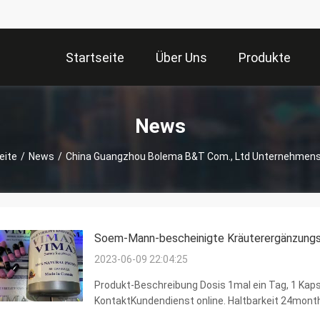
Startseite
Über Uns
Produkte
News
eite
/
News
/
China Guangzhou Bolema B&T Com., Ltd Unternehmen
Soem-Mann-bescheinigte Kräuterergänzungs
2023-06-09 22:04:25
Produkt-Beschreibung Dosis 1mal ein Tag, 1 Kapse
KontaktKundendienst online. Haltbarkeit 24mont
kühlen Platz in der normalen Temperatur Hauptbes