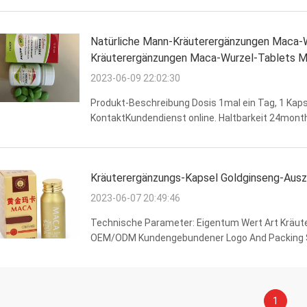
Natürliche Mann-Kräuterergänzungen Maca-W
Kräuterergänzungen Maca-Wurzel-Tablets M
2023-06-09 22:02:30
Produkt-Beschreibung Dosis 1mal ein Tag, 1 Kapse
KontaktKundendienst online. Haltbarkeit 24mont
kühlen Platz in der normalen Temperatur Hauptbes
Kräuterergänzungs-Kapsel Goldginseng-Aus
2023-06-07 20:49:46
Technische Parameter: Eigentum Wert Art Kräut
OEM/ODM Kundengebundener Logo And Packing Sp
Platz. Funktion Verbessern Sie Energie usw. A
Zugelassenes ...
1