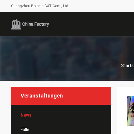
Guangzhou Bolema B&T Com., Ltd
Starts
Veranstaltungen
News
Fälle