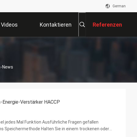
German
Videos
Kontaktieren
Referenzen
Sie Uns
s-News
-Energie-Verstärker HACCP
l jedes Mal Funktion Ausführliche Fragen gefallen
hs Speichermethode Halten Sie in einem trockenen oder
tandteil Ginseng und andere Kräuter, überprüfen bitte ...