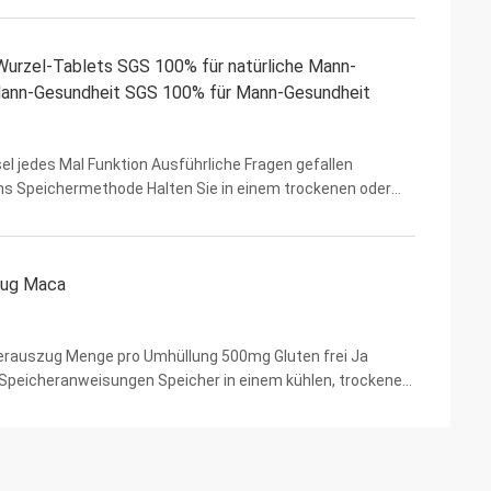
urzel-Tablets SGS 100% für natürliche Mann-
ann-Gesundheit SGS 100% für Mann-Gesundheit
l jedes Mal Funktion Ausführliche Fragen gefallen
hs Speichermethode Halten Sie in einem trockenen oder
tandteil Ginseng und andere Kräuter, überprüfen bitte ...
zug Maca
erauszug Menge pro Umhüllung 500mg Gluten frei Ja
eicheranweisungen Speicher in einem kühlen, trockenen
nbaumethode Wild Bestandteile Maca-Wurzel-Auszug