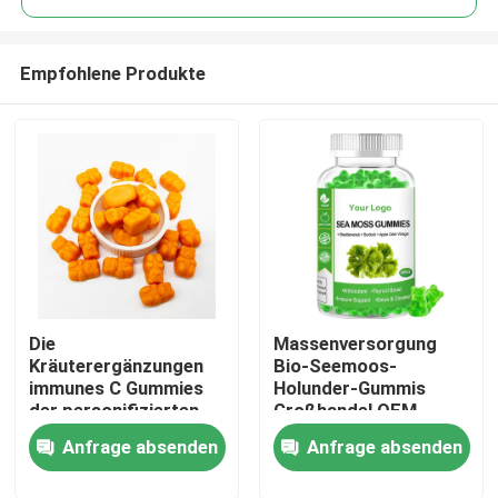
Empfohlene Produkte
Die
Massenversorgung
Haus
Kräuterergänzungen
Bio-Seemoos-
immunes C Gummies
Holunder-Gummis
der personifizierten
Großhandel OEM
Produkte
Gesundheitswesen-
Anfrage absenden
Anfrage absenden
Frauen
Videos