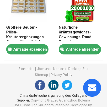
Die Kräuterergänzungen der Frauen
Größere Beuten-
Natürliche
Brust-Kräuterergänzung
Pillen-
Kräutergewichts-
Kräuterergänzungen
Gewinnungs-Rand
Soems für weiblichen
Gummies-
Pflanzliche Kapseln zur Gewichtszunahme
Hormonhaushalt
Nahrungsmittelergänzung
Anfrage absenden
Anfrage absenden
Kräutergewichtsverlust-Kapsel
Startseite
Über uns
Kontakt
Desktop Site
Weibliche Verbesserung Gummies
Sitemap
Privacy Policy
Kollagen, das Kapsel weiß wird
China diätetische Ergänzung des Kollagens
Supplier.
Copyright © 2026 Guangzhou Bolema
Biotin-Vitamin Gummies
B&T Com., Ltd. All Rights Reserved. Developed by