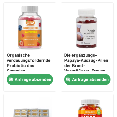
Über uns
Fabrik-Ausflug
Qualitätskontrolle
Organische
Die ergänzungs-
verdauungsfördernde
Papaya-Auszug-Pillen
Treten Sie mit uns in Verbindung
Probiotic das
der Brust-
Gummies-
Vergrößerer-Frauen
Ergänzungen der
Kräuterkundengerecht
Anfrage absenden
Anfrage absenden
Fordern Sie ein Zitat
Frauen für Brust-
Verbesserung
Mann-Kräuterergänzungen
Kräuterergänzung Maca