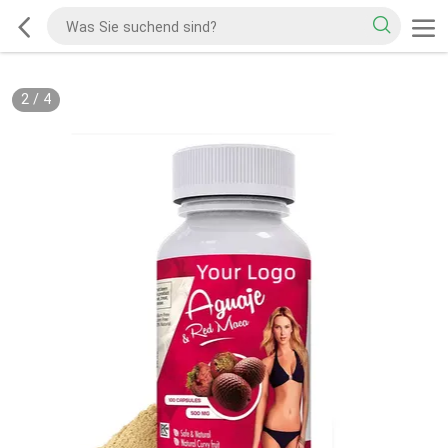
2
/
4