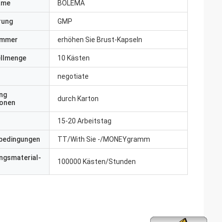
ame
BOLEMA
erung
GMP
ummer
erhöhen Sie Brust-Kapseln
ellmenge
10 Kästen
negotiate
ng
durch Karton
ionen
15-20 Arbeitstag
bedingungen
TT/With Sie -/MONEYgramm
ngsmaterial-
100000 Kästen/Stunden