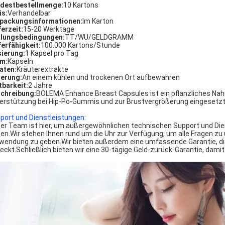
destbestellmenge:
10 Kartons
is:
Verhandelbar
packungsinformationen:
Im Karton
ferzeit:
15-20 Werktage
lungsbedingungen:
TT/WU/GELDGRAMM
ferfähigkeit:
100.000 Kartons/Stunde
ierung:
1 Kapsel pro Tag
m:
Kapseln
aten:
Kräuterextrakte
erung:
An einem kühlen und trockenen Ort aufbewahren
tbarkeit:
2 Jahre
chreibung:
BOLEMA Enhance Breast Capsules ist ein pflanzliches Nah
erstützung bei Hip-Po-Gummis und zur Brustvergrößerung eingesetzt 
port und Dienstleistungen:
er Team ist hier, um außergewöhnlichen technischen Support und Die
ten.Wir stehen Ihnen rund um die Uhr zur Verfügung, um alle Fragen 
wendung zu geben.Wir bieten außerdem eine umfassende Garantie, die 
eckt.Schließlich bieten wir eine 30-tägige Geld-zurück-Garantie, damit