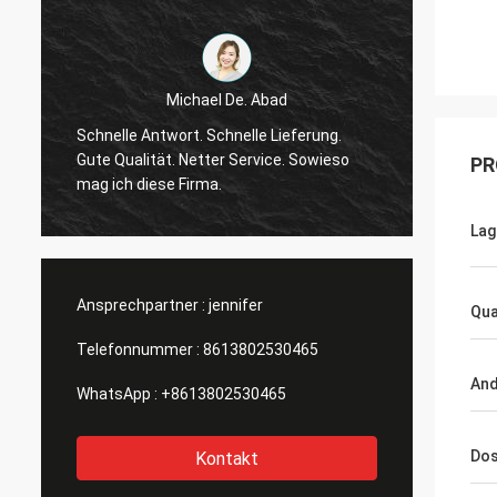
Michael De. Abad
guter 
Schnelle Antwort. Schnelle Lieferung.
Er ist 
Gute Qualität. Netter Service. Sowieso
PR
behand
mag ich diese Firma.
fühlen
Lag
Ansprechpartner :
jennifer
Qua
Telefonnummer :
8613802530465
And
WhatsApp :
+8613802530465
Dos
Kontakt