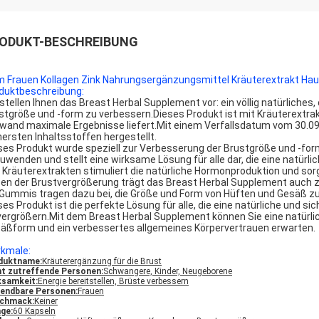
ODUKT-BESCHREIBUNG
 Frauen Kollagen Zink Nahrungsergänzungsmittel Kräuterextrakt Hau
duktbeschreibung:
 stellen Ihnen das Breast Herbal Supplement vor: ein völlig natürliches
stgröße und -form zu verbessern.Dieses Produkt ist mit Kräuterextrak
wand maximale Ergebnisse liefert.Mit einem Verfallsdatum vom 30.09.
hersten Inhaltsstoffen hergestellt.
ses Produkt wurde speziell zur Verbesserung der Brustgröße und -form 
uwenden und stellt eine wirksame Lösung für alle dar, die eine natürl
 Kräuterextrakten stimuliert die natürliche Hormonproduktion und sorg
en der Brustvergrößerung trägt das Breast Herbal Supplement auch zu
Gummis tragen dazu bei, die Größe und Form von Hüften und Gesäß zu 
ses Produkt ist die perfekte Lösung für alle, die eine natürliche und s
vergrößern.Mit dem Breast Herbal Supplement können Sie eine natürli
äßform und ein verbessertes allgemeines Körpervertrauen erwarten.
kmale:
duktname:
Kräuterergänzung für die Brust
ht zutreffende Personen:
Schwangere, Kinder, Neugeborene
ksamkeit:
Energie bereitstellen, Brüste verbessern
endbare Personen:
Frauen
chmack:
Keiner
ge:
60 Kapseln