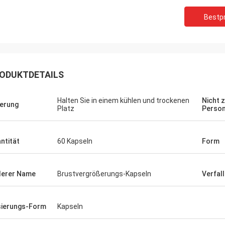
Bestpr
Felana
Mark Ki
Geschäftsmann. Ich bin zurück bald.
Danke für Ihre anhalten
schnell, alle mögliche Probleme zu
zuverlässigen Dienstlei
ODUKTDETAILS
eln, die Sie möglicherweise sich
Ihre Auftragsvorbereitu
 so sicher zu kaufen haben.
schnell und die Qualität
Halten Sie in einem kühlen und trockenen
Nicht 
erung
Platz
Perso
ntität
60 Kapseln
Form
erer Name
Brustvergrößerungs-Kapseln
Verfal
ierungs-Form
Kapseln