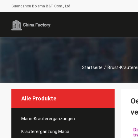
Guangzhou Bolema B&T Com., Ltd
Startseite
/
Brust-Kräuter
Alle Produkte
Oe
v
Mann-Kräuterergänzungen
Kräuterergänzung Maca