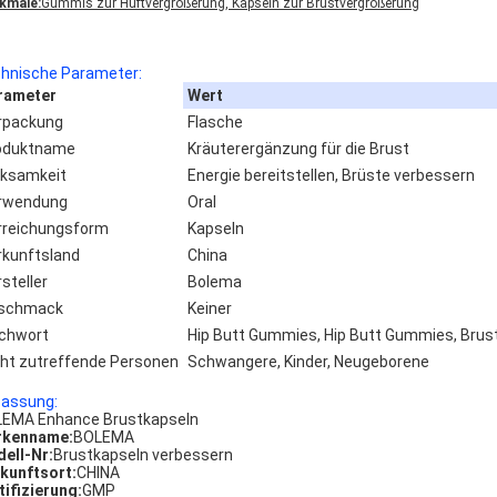
kmale:
Gummis zur Hüftvergrößerung, Kapseln zur Brustvergrößerung
hnische Parameter:
rameter
Wert
rpackung
Flasche
oduktname
Kräuterergänzung für die Brust
rksamkeit
Energie bereitstellen, Brüste verbessern
rwendung
Oral
rreichungsform
Kapseln
rkunftsland
China
steller
Bolema
schmack
Keiner
ichwort
Hip Butt Gummies, Hip Butt Gummies, Bru
cht zutreffende Personen
Schwangere, Kinder, Neugeborene
assung:
EMA Enhance Brustkapseln
rkenname:
BOLEMA
ell-Nr:
Brustkapseln verbessern
kunftsort:
CHINA
tifizierung:
GMP