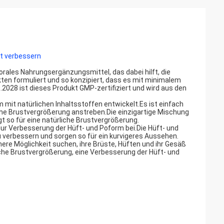
t verbessern
, orales Nahrungsergänzungsmittel, das dabei hilft, die
ten formuliert und so konzipiert, dass es mit minimalem
2028 ist dieses Produkt GMP-zertifiziert und wird aus den
mit natürlichen Inhaltsstoffen entwickelt.Es ist einfach
iche Brustvergrößerung anstreben.Die einzigartige Mischung
t so für eine natürliche Brustvergrößerung.
r Verbesserung der Hüft- und Poform bei.Die Hüft- und
verbessern und sorgen so für ein kurvigeres Aussehen.
ichere Möglichkeit suchen, ihre Brüste, Hüften und ihr Gesäß
che Brustvergrößerung, eine Verbesserung der Hüft- und