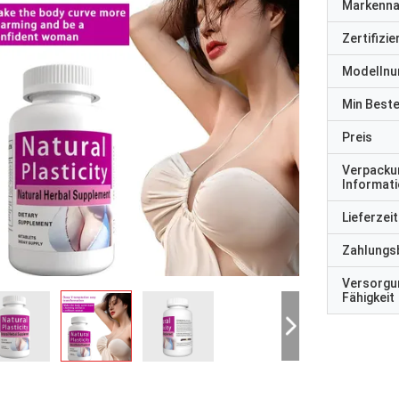
Markenn
Zertifizi
Modelln
Min Best
Preis
Verpacku
Informat
Lieferzeit
Zahlungs
Versorgu
Fähigkeit