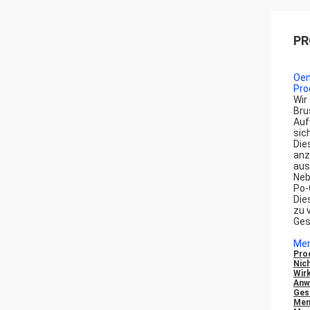
PR
Oem
Pro
Wir
Bru
Auf
sic
Die
anz
aus
Neb
Po-
Die
zu 
Ges
Mer
Pro
Nic
Wir
Anw
Ges
Men