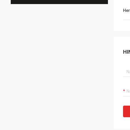
Her
HI