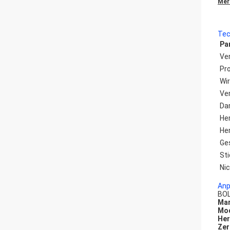
Mer
Tec
Pa
Ve
Pr
Wi
Ve
Da
He
Her
Ge
St
Ni
Anp
BOL
Ma
Mod
Her
Zer