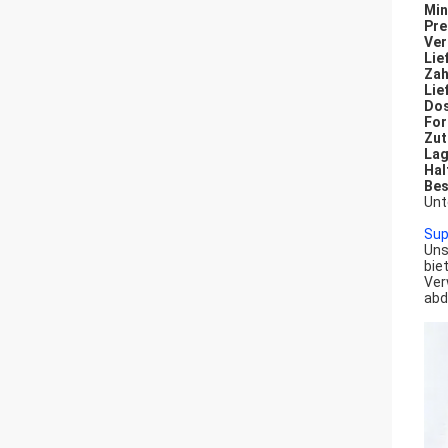
Min
Pre
Ver
Lie
Zah
Lie
Dos
For
Zut
Lag
Hal
Bes
Unt
Sup
Uns
bie
Ver
abd