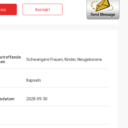
eis
Kontakt
ng
den Berufs- und
stungen ständig.
ng ist immer
 der Produkte.
zutreffende
Schwangere Frauen, Kinder, Neugeborene
nen
Kapseln
lsdatum
2028-09-30