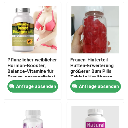
Pflanzlicher weiblicher
Frauen-Hinterteil-
Hormon-Booster,
Hüften-Erweiterung
Balance-Vitamine für
größerer Bum Pills
Frauen, personalisiert
Tablets Healthcare
Supplements
Anfrage absenden
Anfrage absenden
Haus
Produkte
Videos