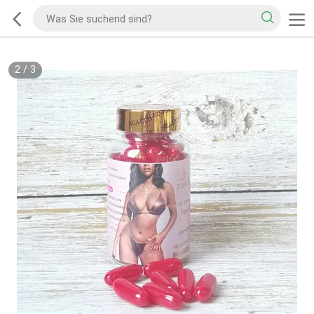
2
/
3