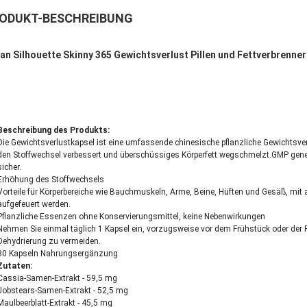
ODUKT-BESCHREIBUNG
an Silhouette Skinny 365 Gewichtsverlust Pillen und Fettverbrenner
Beschreibung des Produkts:
Die Gewichtsverlustkapsel ist eine umfassende chinesische pflanzliche Gewichtsverl
den Stoffwechsel verbessert und überschüssiges Körperfett wegschmelzt.GMP gene
sicher.
Erhöhung des Stoffwechsels
Vorteile für Körperbereiche wie Bauchmuskeln, Arme, Beine, Hüften und Gesäß, mi
aufgefeuert werden.
Pflanzliche Essenzen ohne Konservierungsmittel, keine Nebenwirkungen
Nehmen Sie einmal täglich 1 Kapsel ein, vorzugsweise vor dem Frühstück oder der F
Dehydrierung zu vermeiden.
30 Kapseln Nahrungsergänzung
Zutaten:
Cassia-Samen-Extrakt - 59,5 mg
Jobstears-Samen-Extrakt - 52,5 mg
Maulbeerblatt-Extrakt - 45,5 mg