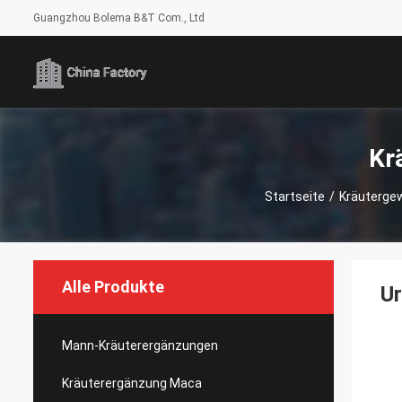
Guangzhou Bolema B&T Com., Ltd
Kr
Startseite
/
Kräutergew
Alle Produkte
Ur
Mann-Kräuterergänzungen
Kräuterergänzung Maca