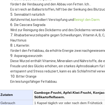
fördert die Verdauung und den Abbau von Fetten. Ich...
Es ist reich an Ballaststoffen, hilft bei der Senkung des Blutz
Sennablatt natürlich
Abführmittel, kontrolliert Verstopfung und
Reinigt den Darm.
Die Cascara Sagrada
Wird zur Reinigung des Dickdarms und des Dickdarms verwend
Rhabarberwurzelspalte gegen Schwellungen, Vitamin A, B, C, 
Hauttonus
L Karnetin:
fördert den Fettabbau, da erhöhte Energie zwei nachgewiesene
Asparaguswurzeln
Diese Wurzel enthält Vitamine, Mineralien und Nährstoffe, die 
Freude und des Glücks erhöhen, ein starkes Aphrodisiakum für
entspannt und Stress reduziert, kann es als Schlafmittel ver
Bitter Orange
Ein leistungsfähiger Fettabbau.
Gamboge-Frucht, Apfel-Kiwi-Frucht, Konjac-
Zutaten
Süßkartoffelfasern.
Gebrauch
1 Kapsel täglich vor oder nach dem Frühstück