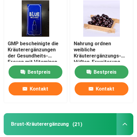
Über uns
Fabrik-Ausflug
GMP bescheinigte die
Nahrung ordnen
Kräuterergänzungen
weibliche
der Gesundheits-
Kräuterergänzungs-
Qualitätskontrolle
Frauen mit Vitaminen
Hüften-Erweiterung
Gummies für gesundes
Bestpreis
Bestpreis
Leben
Treten Sie mit uns in Verbindung
Kontakt
Kontakt
Fordern Sie ein Zitat
Mann-Kräuterergänzungen
Brust-Kräuterergänzung
(21)
Kräuterergänzung Maca