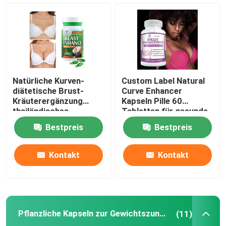
Die Kräuterergänzungen der Frauen
Brust-Kräuterergänzung
Natürliche Kurven-
Custom Label Natural
Pflanzliche Kapseln zur Gewichtszunahme
diätetische Brust-
Curve Enhancer
Kräuterergänzung
Kapseln Pille 60
thailändisches
Tabletten für gesunde
Pueraria-Pulver
Frauen
Kräutergewichtsverlust-Kapsel
Bestpreis
Bestpreis
Weibliche Verbesserung Gummies
Kontakt
Kontakt
Kollagen, das Kapsel weiß wird
Pflanzliche Kapseln zur Gewichtszunahme
(11)
Biotin-Vitamin Gummies