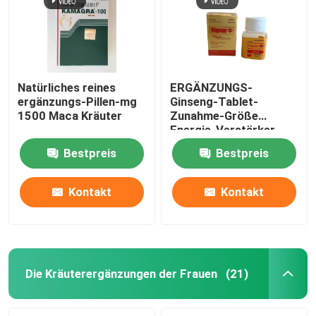
Natürliches reines
ERGÄNZUNGS-
ergänzungs-Pillen-mg
Ginseng-Tablet-
1500 Maca Kräuter
Zunahme-Größe
Energie-Verstärker-
Maca Kräuter
Bestpreis
Bestpreis
Kontakt
Kontakt
Haus
Produkte
Die Kräuterergänzungen der Frauen
(21)
Videos