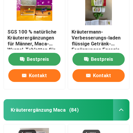
SGS 100 % natürliche
Kräutermann-
Kräuterergänzungen
Verbesserungs-laden
für Männer, Maca-
flüssige Getränk-
Wurzel-Tabletten für
Ergänzungen Energie-
die Gesundheit des
stark Stahl auf
Bestpreis
Bestpreis
Menschen
Kontakt
Kontakt
Kräuterergänzung Maca
(84)