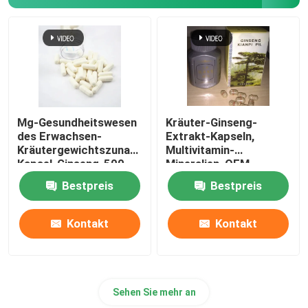
Schlaf, der Ergänzungen erhöht
Leber-Schutz-Ergänzung
Mg-Gesundheitswesen
Kräuter-Ginseng-
des Erwachsen-
Extrakt-Kapseln,
Kräutergewichtszunahme-
Multivitamin-
Kapsel-Ginseng-500
Mineralien, OEM
Bestpreis
Bestpreis
Kontakt
Kontakt
Sehen Sie mehr an