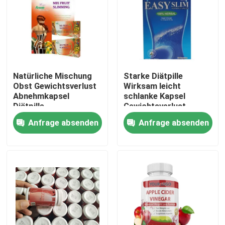
Über uns
Fabrik-Ausflug
Natürliche Mischung
Starke Diätpille
Obst Gewichtsverlust
Wirksam leicht
Qualitätskontrolle
Abnehmkapsel
schlanke Kapsel
Diätpille
Gewichtsverlust
Produkt
Anfrage absenden
Anfrage absenden
Treten Sie mit uns in Verbindung
Fordern Sie ein Zitat
Mann-Kräuterergänzungen
Kräuterergänzung Maca