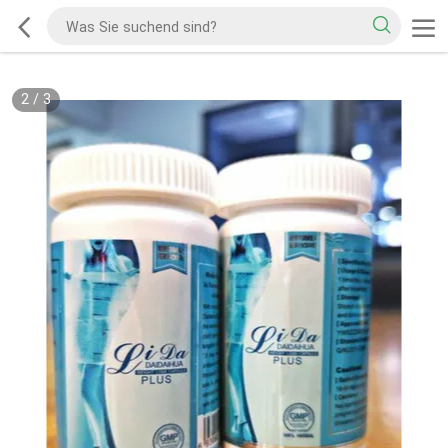
2
/
3