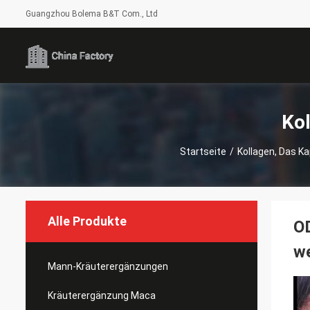
Guangzhou Bolema B&T Com., Ltd
Kol
Startseite
/
Kollagen, Das Ka
Alle Produkte
OD
we
Mann-Kräuterergänzungen
Kräuterergänzung Maca