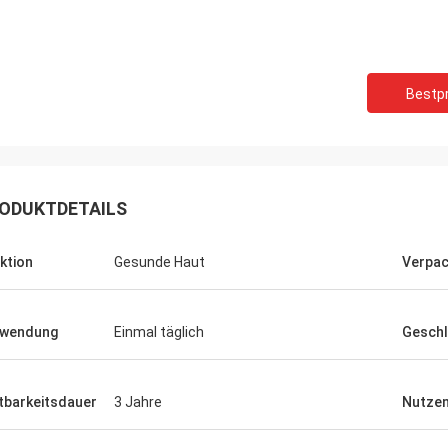
Felana
Mark Ki
Bestpr
Geschäftsmann. Ich bin zurück bald.
Danke für Ihre anhalten
schnell, alle mögliche Probleme zu
zuverlässigen Dienstlei
eln, die Sie möglicherweise sich
Ihre Auftragsvorbereitu
 so sicher zu kaufen haben.
schnell und die Qualität
ODUKTDETAILS
ktion
Gesunde Haut
Verpa
rwendung
Einmal täglich
Geschl
tbarkeitsdauer
3 Jahre
Nutze