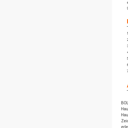
BOL
Hau
Hau
Zei
erl