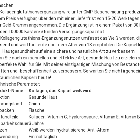
schen.
 Kollagenglutathionsergänzung wird unter GMP-Bescheinigung produzie
em Preis verfügbar, über den mit einer Lieferfrist von 15-20 Werktage
r Geld-Gramm angenommen. Die Ergänzung ist in einem Paket von 30 K
den 100000 Kästen/Stunden Versorgungskapazität.
 Kollagenglutathions-Ergänzungsnutzen umfasst das Weiß werden, die H
send und wird für Leute über dem Alter von 18 empfohlen. Die Kapsel li
ft, Hautgesundheit auf eine sichere und natürliche Art zu verbessern.
n Sie nach ein schnelles und effektive Art, gesunde Haut zu erziele
 perfekte Wahl für Sie. Mit seiner einzigartigen Mischung von Bestandtei
tton und -beschaffenheit zu verbessern. So warten Sie nicht irgendein
taunlichen Kapseln heute!
hnische Parameter:
odukt-Name
Kollagen, das Kapsel weiß wird
ktion
Gesunde Haut
prungsland
China
packen
Flasche
tandteile
Kollagen, Vitamin C, Hyaluronsäure, Vitamin E, Vitamin 
tbarkeitsdauer
3 Jahre
zen
Weiß werden, hydratisierend, Anti-Altern
rwendung
Einmal täglich