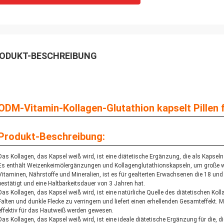
ODUKT-BESCHREIBUNG
ODM-Vitamin-Kollagen-Glutathion kapselt Pillen 
Produkt-Beschreibung:
Das Kollagen, das Kapsel weiß wird, ist eine diätetische Ergänzung, die als Kapseln
Es enthält Weizenkeimölergänzungen und Kollagenglutathionskapseln, um große wei
Vitaminen, Nährstoffe und Mineralien, ist es für gealterten Erwachsenen die 18 u
bestätigt und eine Haltbarkeitsdauer von 3 Jahren hat.
Das Kollagen, das Kapsel weiß wird, ist eine natürliche Quelle des diätetischen Kol
Falten und dunkle Flecke zu verringern und liefert einen erhellenden Gesamteffekt. 
effektiv für das Hautweiß werden gewesen.
Das Kollagen, das Kapsel weiß wird, ist eine ideale diätetische Ergänzung für die,