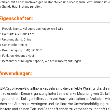
erzielen. Mit seinen hochwertigen Bestandteilen und überlegenen Formulierung ist 
glühende Haut instandzuhalten.
Eigenschaften:
Produkt-Name: Kollagen, das Kapsel weiß wird
Haut-Art: Alle Haut-Arten
Ursprungsland: China
Geschlecht: Unisex
Bescheinigung: GMP, ISO 9001
Funktion: Gesunde Haut
Bestandteile: Kollagen-Kapseln, Weizenkeimölergänzungen
Anwendungen:
EMA'scollagen-Glutathionskapseln sind die perfekte Wahl für die, die
t zu erzielen. Diese Ergänzung liefert eine starke Mischung von Glutat
tgesundheit. Kollagenhilfen, zum von Hauthydratation aufzuladen, währe
chen des Alterns zu verringern und die Haut vor Umweltschädigung zu 
eichtern und seinen Ton und Beschaffenheit zu verbessern und trifft es 