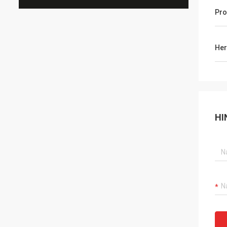
Pr
Her
HI