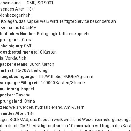
cheinigung
GMP, ISO 9001
sendes Alter
18+
denbezogenheit:
 Kollagen, das Kapsel weiß wird, fertigte Service besonders an
rkenname:
BOLEMA
bildliches Number:
Kollagenglutathionskapseln
prungsort:
China
cheinigung:
GMP
destbestellmenge:
10 Kästen
is:
Verkäuflich
packendetails:
Durch Karton
ferfrist:
15-20 Arbeitstag
lungsbedingungen:
TT/With Sie -/MONEYgramm
sorgungs-Fähigkeit:
100000 Kästen/Stunde
mulierung:
Kapsel
packen:
Flasche
prungsland:
China
zen:
Weiß werden, hydratisierend, Anti-Altern
sendes Alter:
18+
lagen BOLEMAS, das Kapseln weiß wird, sind Weizenkeimölergänzungen, 
den durch GMP bestätigt und sind in 10 minimalen Aufträgen des Kast