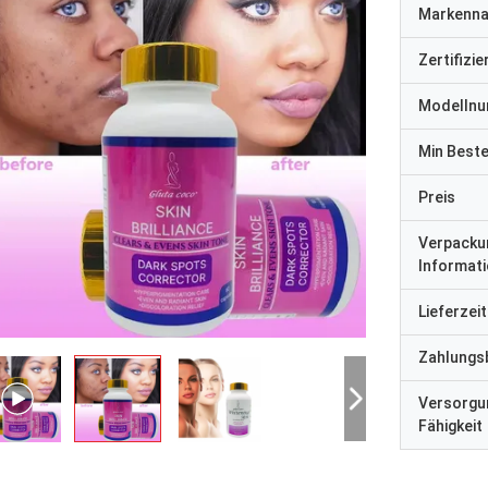
Markenn
Zertifizi
Modelln
Min Best
Preis
Verpacku
Informat
Lieferzeit
Zahlungs
Versorgu
Fähigkeit