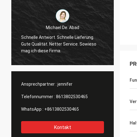
Michael De. Abad
guter 
Schnelle Antwort. Schnelle Lieferung.
Er ist 
Gute Qualität. Netter Service. Sowieso
behand
mag ich diese Firma.
fühlen
PR
Fun
Ansprechpartner :
jennifer
Telefonnummer :
8613802530465
Ve
WhatsApp :
+8613802530465
Hal
Kontakt