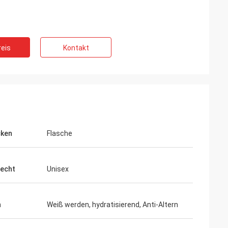
ng
eis
Kontakt
den Berufs- und
stungen ständig.
ng ist immer
 der Produkte.
cken
Flasche
echt
Unisex
n
Weiß werden, hydratisierend, Anti-Altern