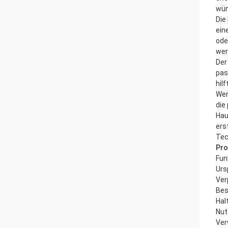
wün
Die
ein
ode
wer
Der
pas
hil
Wen
die
Hau
ers
Tec
Pr
Fun
Urs
Ver
Bes
Hal
Nut
Ve