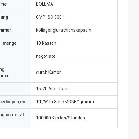
ame
BOLEMA
erung
GMP, ISO 9001
ummer
Kollagenglutathionskapseln
ellmenge
10 Kästen
negotiate
ng
durch Karton
ionen
15-20 Arbeitstag
bedingungen
TT/With Sie -/MONEYgramm
ngsmaterial-
100000 Kästen/Stunden