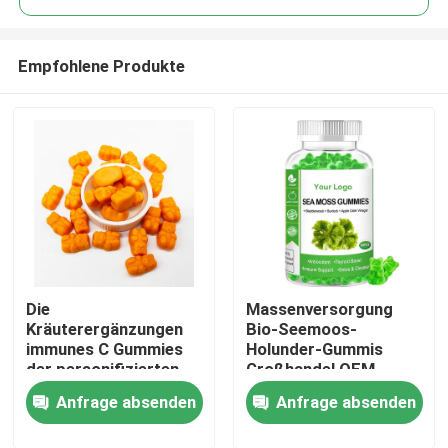
Empfohlene Produkte
Die
Massenversorgung
Haus
Kräuterergänzungen
Bio-Seemoos-
immunes C Gummies
Holunder-Gummis
der personifizierten
Großhandel OEM
Produkte
Gesundheitswesen-
Anfrage absenden
Anfrage absenden
Frauen
Videos