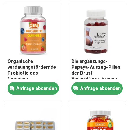
Über uns
Fabrik-Ausflug
Qualitätskontrolle
Organische
Die ergänzungs-
verdauungsfördernde
Papaya-Auszug-Pillen
Treten Sie mit uns in Verbindung
Probiotic das
der Brust-
Gummies-
Vergrößerer-Frauen
Ergänzungen der
Kräuterkundengerecht
Anfrage absenden
Anfrage absenden
Fordern Sie ein Zitat
Frauen für Brust-
Verbesserung
Mann-Kräuterergänzungen
Kräuterergänzung Maca