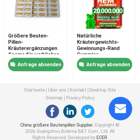
Die Kräuterergänzungen der Frauen
Größere Beuten-
Natürliche
Brust-Kräuterergänzung
Pillen-
Kräutergewichts-
Kräuterergänzungen
Gewinnungs-Rand
Soems für weiblichen
Gummies-
Pflanzliche Kapseln zur Gewichtszunahme
Hormonhaushalt
Nahrungsmittelergänzung
Anfrage absenden
Anfrage absenden
Kräutergewichtsverlust-Kapsel
Startseite
Über uns
Kontakt
Desktop Site
Weibliche Verbesserung Gummies
Sitemap
Privacy Policy
Kollagen, das Kapsel weiß wird
China größere Beutenpillen Supplier.
Copyright ©
2026 Guangzhou Bolema B&T Com., Ltd. All
Biotin-Vitamin Gummies
Rights Reserved. Developed by
ECER