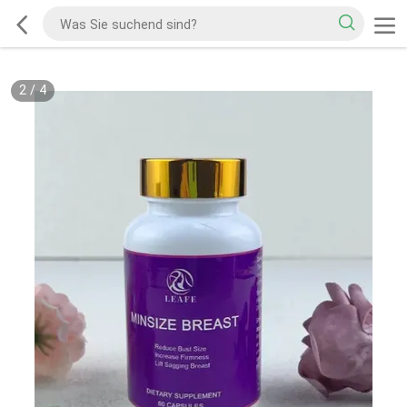
2
/
4