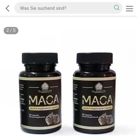
2
/
5