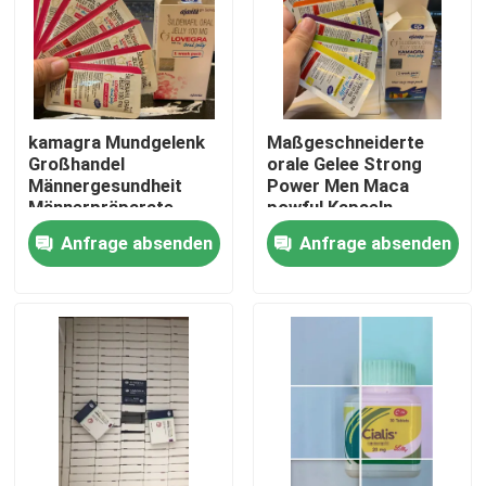
Über uns
Fabrik-Ausflug
kamagra Mundgelenk
Maßgeschneiderte
Großhandel
orale Gelee Strong
Männergesundheit
Power Men Maca
Qualitätskontrolle
Männerpräparate
powful Kapseln
Austerntablette
Kamagra
Anfrage absenden
Anfrage absenden
Treten Sie mit uns in Verbindung
Fordern Sie ein Zitat
Mann-Kräuterergänzungen
Kräuterergänzung Maca