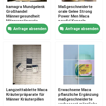
kamagra Mundgelenk
Maßgeschneiderte
Großhandel
orale Gelee Strong
Über uns
Männergesundheit
Power Men Maca
Männerpräparate
powful Kapseln
Austerntablette
Kamagra
Anfrage absenden
Anfrage absenden
Fabrik-Ausflug
Qualitätskontrolle
Treten Sie mit uns in Verbindung
Fordern Sie ein Zitat
Mann-Kräuterergänzungen
Langzeittablette Maca
Erwachsene Maca
Kräuterpräparate für
pflanzliche Ergänzung
Männer Kräuterpillen
maßgeschneiderte
Kräuterergänzung Maca
verbessert männliche