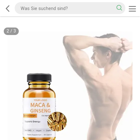
2
/
3