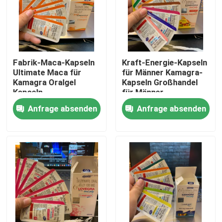
Fabrik-Maca-Kapseln
Kraft-Energie-Kapseln
Ultimate Maca für
für Männer Kamagra-
Kamagra Oralgel
Kapseln Großhandel
Kapseln
für Männer
Anfrage absenden
Anfrage absenden
Haus
Produkte
Videos