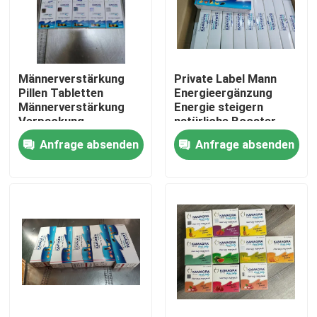
Über uns
Männerverstärkung
Private Label Mann
Fabrik-Ausflug
Pillen Tabletten
Energieergänzung
Männerverstärkung
Energie steigern
Verpackung
natürliche Booster
Qualitätskontrolle
starke Maca-Wurzel
Anfrage absenden
Anfrage absenden
Pillen Maca-Kapseln
Treten Sie mit uns in Verbindung
Fordern Sie ein Zitat
Mann-Kräuterergänzungen
Kräuterergänzung Maca