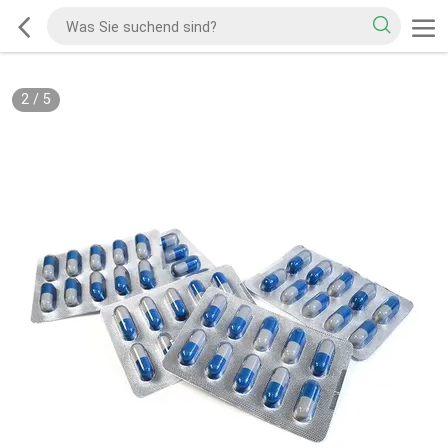
2
/
5