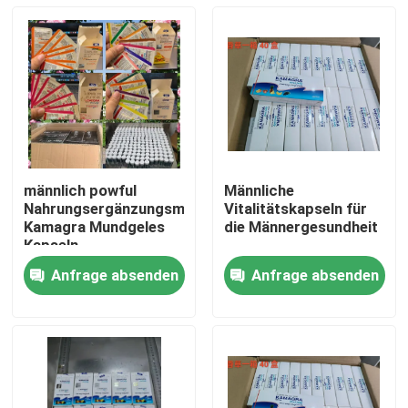
männlich powful
Männliche
Nahrungsergänzungsmittel
Vitalitätskapseln für
Kamagra Mundgeles
die Männergesundheit
Kapseln
Premiumverpackung
Anfrage absenden
Anfrage absenden
Blisterkarte
Haus
Anzeigesponge
Produkte
Videos