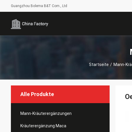
Guangzhou Bolema B&T Com., Ltd
Startseite
/
Mann-Krä
Alle Produkte
Oe
Mann-Kräuterergänzungen
Kräuterergänzung Maca