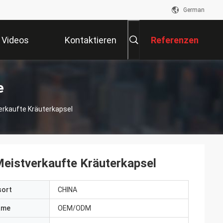
German
Videos
Kontaktieren
Referenzen
Sie Uns
e
rkaufte Kräuterkapsel
eistverkaufte Kräuterkapsel
sort
CHINA
ame
OEM/ODM