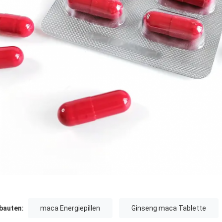
auten:
maca Energiepillen
Ginseng maca Tablette