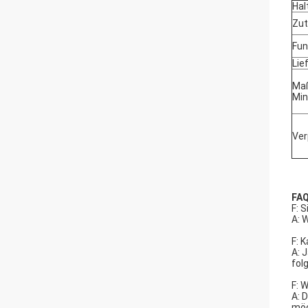
Hal
Zut
Fun
Lie
Ma
Min
Ve
FA
F: 
A: 
F: 
A: 
fol
F: 
A: 
möc