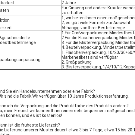
tbarkeit
2 Jahre
Für Ginseng und andere Kräuter wenden
aten
zu erhalten.
1, wir bieten Ihnen einen maßgeschne
ktion
2, es gibt viele Formeln zur Auswahl.
ferzeit
Abhängig von Ihrer Bestellmenge
1.Für Großverpackungen Mindestbest
ßgeschneiderte
2.Für die Flaschenverpackung Mindes
destbestellmenge
3. Für die Blisterverpackung Mindestb
4. Beutelverpackung, Mindestbestell
1. Flaschenverpackung, 10/20/30/60/
Markenetikett sind verfügbar
rpackungsanpassung
2. Großpackung
3. Blisterverpackung, 1/4/10/12 Kapseln
Q
Sind Sie ein Handelsunternehmen oder eine Fabrik?
Wir sind die Fabrik.Wir verfügen über 10 Jahre Produktionserfahrung.
Kann ich die Verpackung und die Produktfarbe des Produkts ändern?
Ja, mein Freund, wir können Ihnen einen sehr bequemen maßgeschneider
gen können, und es ist kostenlos!
Wann ist die früheste Lieferzeit?
Die Lieferung unserer Muster dauert etwa 3 bis 7 Tage, etwa 15 bis 20
hten.