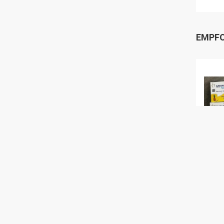
EMPFO
VI
Groß
Effi
funkt
Gesu
geile