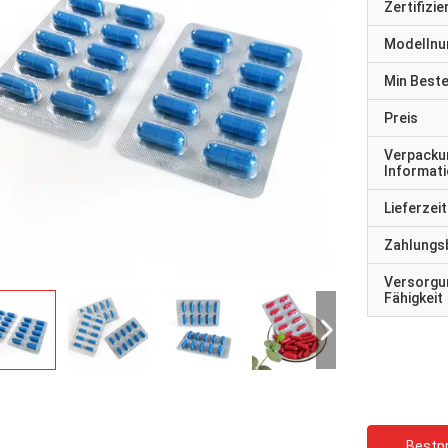
Zertifizi
Modelln
Min Best
Preis
Verpacku
Informat
Lieferzeit
Zahlungs
Versorgu
Fähigkeit
Bestpr