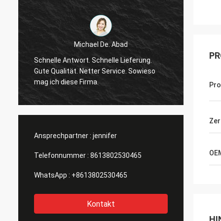
Michael De. Abad
PR
guter 
Schnelle Antwort. Schnelle Lieferung.
Er ist 
Gute Qualität. Netter Service. Sowieso
behand
mag ich diese Firma.
Pr
fühlen
Zer
Ansprechpartner :
jennifer
OE
Telefonnummer :
8613802530465
WhatsApp :
+8613802530465
Kontakt
HI