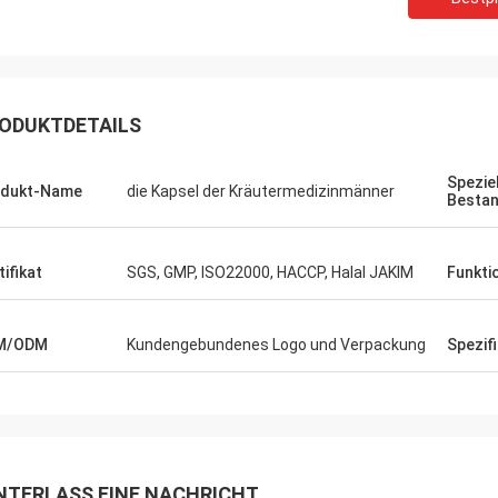
Felana
Mark Ki
ODUKTDETAILS
Geschäftsmann. Ich bin zurück bald.
Danke für Ihre anhalten
schnell, alle mögliche Probleme zu
zuverlässigen Dienstlei
eln, die Sie möglicherweise sich
Ihre Auftragsvorbereitu
Spezie
odukt-Name
die Kapsel der Kräutermedizinmänner
 so sicher zu kaufen haben.
schnell und die Qualität
Bestan
tifikat
SGS, GMP, ISO22000, HACCP, Halal JAKIM
Funkti
M/ODM
Kundengebundenes Logo und Verpackung
Spezif
NTERLASS EINE NACHRICHT