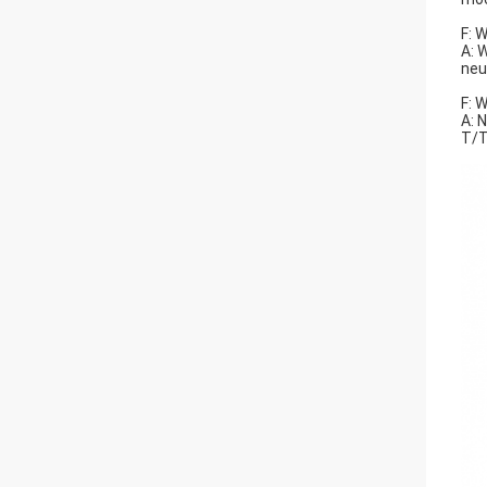
F: 
A: 
neu
F: 
A: 
T/T