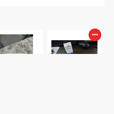
IDEO
VIDEO
-Verkauf Großhandel
OEM-Logo Energie
ster-Kapsel
steigern Maca-Kapseln
nliche Verbesserung
für Männer und Frauen
dukt männliche
Bio-Black Maca-Wurzel-
rgie-Kapsel für den
Extrakt Ergänzung
Bestpreis
Bestpreis