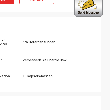
ng
den Berufs- und
stungen ständig.
ng ist immer
ller
Kräuterergänzungen
 der Produkte.
dteil
on
Verbessern Sie Energie usw..
ikation
10 Kapseln/Kasten