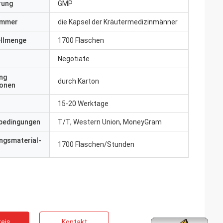
erung
GMP
ummer
die Kapsel der Kräutermedizinmänner
ellmenge
1700 Flaschen
Negotiate
ng
durch Karton
ionen
15-20 Werktage
bedingungen
T/T, Western Union, MoneyGram
ngsmaterial-
1700 Flaschen/Stunden
eis
Kontakt