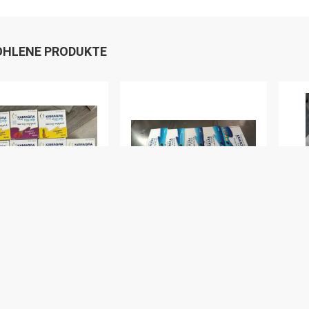
HLENE PRODUKTE
DEO
VIDEO
V
handel
OEM/ODM/OBM Bio-
HOT
zienzkomplex
Männer-Multivitamin-
Boo
ionelle
Tabletten für Männer
män
ndheitsversorgung
Vitamine, die die
Pro
 Ziege Unkraut
Muskelmasse erhöhen
Ene
Bestpreis
Bestpreis