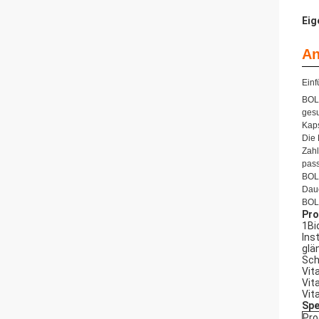
Eig
An
Einf
BOLE
gesu
Kaps
Die 
Zahl
pass
BOLE
Daue
BOLE
Pro
1Bi
Ins
glä
Sch
Vit
Vit
Vit
Spe
Pr