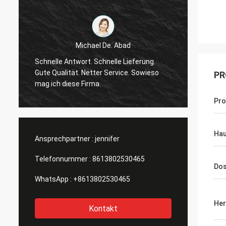
Michael De. Abad
guter 
Schnelle Antwort. Schnelle Lieferung.
Er ist 
Gute Qualität. Netter Service. Sowieso
PR
behand
mag ich diese Firma.
fühlen
Pr
Hau
Ansprechpartner :
jennifer
Telefonnummer :
8613802530465
Dos
WhatsApp :
+8613802530465
Her
Kontakt