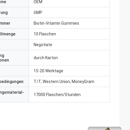
ame
OEM
erung
GMP
ummer
Biotin-Vitamin Gummies
ellmenge
10 Flaschen
Negotiate
ng
durch Karton
ionen
15-20 Werktage
bedingungen
T/T, Western Union, MoneyGram
ngsmaterial-
17000 Flaschen/Stunden