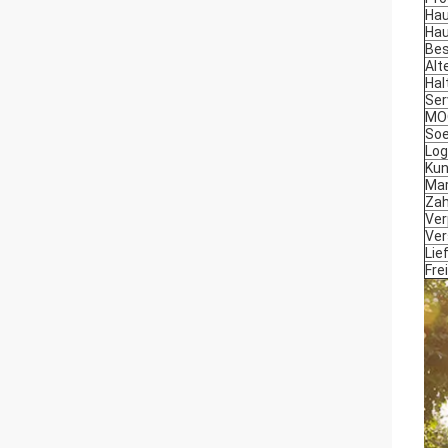
Hau
Hau
Bes
Alt
Hal
Ser
MO
So
Log
Kun
Ma
Za
Ver
Ve
Lie
Fre