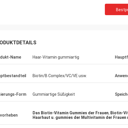
Bestpr
Felana
Mark Ki
Geschäftsmann. Ich bin zurück bald.
Danke für Ihre anhalten
schnell, alle mögliche Probleme zu
zuverlässigen Dienstlei
ODUKTDETAILS
eln, die Sie möglicherweise sich
Ihre Auftragsvorbereitu
 so sicher zu kaufen haben.
schnell und die Qualität
odukt-Name
Haar-Vitamin gummiartig
Hauptf
ptbestandteil
Biotin/B Complex/VC/VE usw.
Anwend
ierungs-Form
Gummiartige Süßigkeit
Speic
Das Biotin-Vitamin Gummies der Frauen
,
Biotin-V
vorheben
Haarhaut u. gummies der Multivitamin der Frauen