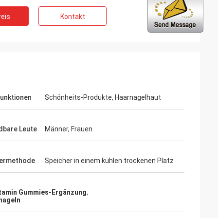
eis
Kontakt
ng
den Berufs- und
stungen ständig.
ng ist immer
 der Produkte.
unktionen
Schönheits-Produkte, Haarnagelhaut
bare Leute
Männer, Frauen
hermethode
Speicher in einem kühlen trockenen Platz
itamin Gummies-Ergänzung
,
 nageln