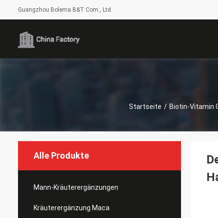
Guangzhou Bolema B&T Com., Ltd
Startseite
/
Biotin-Vitamin
Alle Produkte
De
Ha
Mann-Kräuterergänzungen
Kräuterergänzung Maca