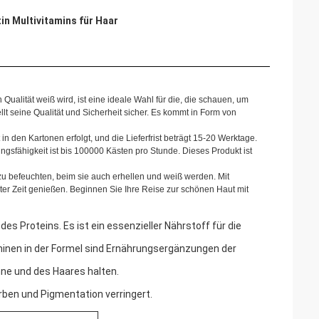
n Multivitamins für Haar
ualität weiß wird, ist eine ideale Wahl für die, die schauen, um
lt seine Qualität und Sicherheit sicher. Es kommt in Form von
in den Kartonen erfolgt, und die Lieferfrist beträgt 15-20 Werktage.
sfähigkeit ist bis 100000 Kästen pro Stunde. Dieses Produkt ist
u befeuchten, beim sie auch erhellen und weiß werden. Mit
r Zeit genießen. Beginnen Sie Ihre Reise zur schönen Haut mit
s Proteins. Es ist ein essenzieller Nährstoff für die
aminen in der Formel sind Ernährungsergänzungen der
ne und des Haares halten.
arben und Pigmentation verringert.