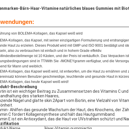
enmarken-Bärn-Haar-Vitamine natürliches blaues Gummies mit Bioti
wendungen:
ührung von BOLEMA-Kollagen, das Kapsel weiß wird
MA-Kollagen, das Kapsel, mit seiner einzigartigen Formulierung und erstrangigen Q
nde Haut zu erzielen. Dieses Produkt wird mit GMP und ISO 9001 bestätigt und stel
eln, also zu verbrauchen ist einfach und in hohem Grade effektiv.
Mindestbestellmenge ist 10 Kästen, und der Preis ist verkäuflich. Das Verpacken ist 
ungsbedingungen sind in TT/With Sie -/MONEYgramm verfügbar, und die Versorgung
end für Mann und weiblich.
MA-Kollagen, das Kapsel weiß wird, ist entworfen, um die Haut zu ernähren und z
reinsatz können Benutzer geschmeidige, leuchtende und gesunde Haut in kürzeste
MA-Kollagen, das heute Kapsel weiß wird!
dukt-Beschreibung
otin ist ein wichtiger Beitrag zu Zusammensetzen des Vitamins C und de
tandhaltung des starken Haares,
nzende Nägel und glatte skin.2Apart vom Biotin, eine Vielzahl von Vit
önheit.
amin- Ahilfen das gesunde Wachstum der Haut, des Knochens, der Zäh
amin C fördert Kollagensynthese und hält das Hautgummiband.
amin E ist ein Antioxydant, das die Haut vor UVstrahlen schützt und N
zifikation
odukt-Name
Haar-Vitamin gummiartig