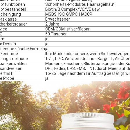
ptfunktionen
Schönheits-Produkte, Haarnagelhaut
ptbestandteil
Biotin/B Complex/VC/VE usw.
cheinigung
MSDS, ISO, GMPC, HACCP
ersklasse
Erwachsener
tbarkeitsdauer
2 Jahre
vice
OEM/ODM ist verfügbar
Q
50 Flaschen
em
ja
o Design
ja
denspezifische Formeln
ja
rkenname
Ihre Marke oder unsere, wenn Sie bevorzugen
hlungsmethode
T-/T, L-/C, Western Unions-, Bargeld-, Ali-Üb
packenwahlen
Massen-, Flaschen-, Blisterpackungs- oder 
rsandweisen
DHL, Fedex, UPS, EMS, TNT, durch Meer, auf 
ferfrist
15-25 Tage nachdem Ihr Auftrag bestätigt wi
ie Probe
ja